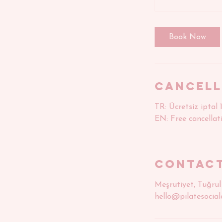
Book Now
Cancell
TR: Ücretsiz iptal 
EN: Free cancellati
Contact
Meşrutiyet, Tuğrul 
hello@pilatesocial