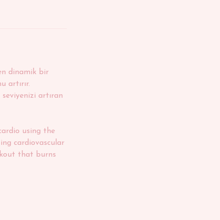
en dinamik bir
 artırır.
 seviyenizi artıran
ardio using the
ing cardiovascular
rkout that burns