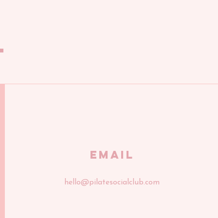
T
Email
hello@pilatesocialclub.com