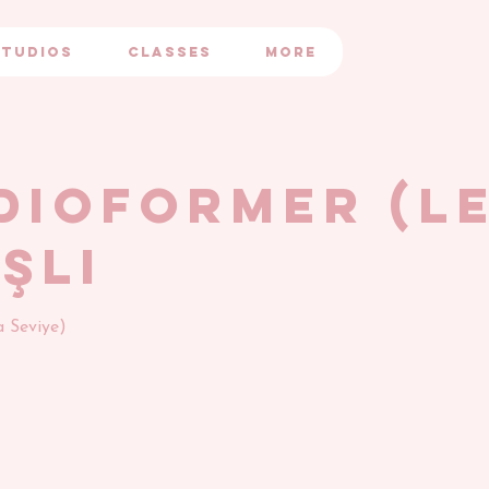
STUDIOS
CLASSES
More
DIOFORMER (L
işli
a Seviye)