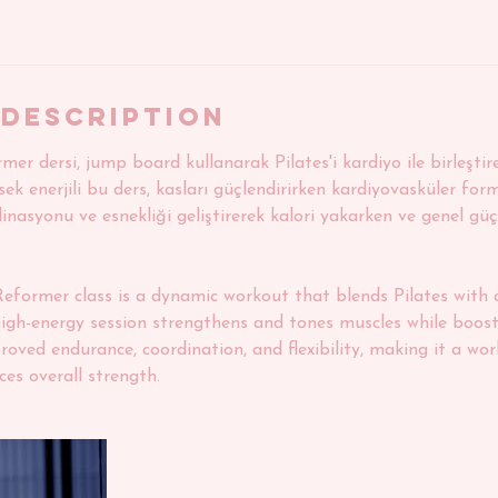
 Description
er dersi, jump board kullanarak Pilates'i kardiyo ile birleştir
k enerjili bu ders, kasları güçlendirirken kardiyovasküler formu
dinasyonu ve esnekliği geliştirerek kalori yakarken ve genel güç
former class is a dynamic workout that blends Pilates with c
igh-energy session strengthens and tones muscles while boost
proved endurance, coordination, and flexibility, making it a wo
ces overall strength.