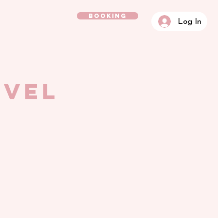
BOOKING
Log In
evel