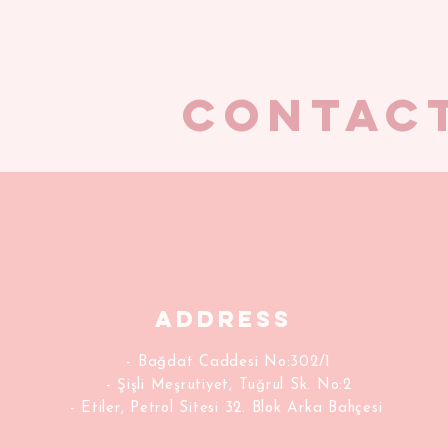
CONTAC
Address
- Bağdat Caddesi No:302/1
- Şişli Meşrutiyet, Tuğrul Sk. No:2
- Etiler, Petrol Sitesi 32. Blok Arka Bahçesi