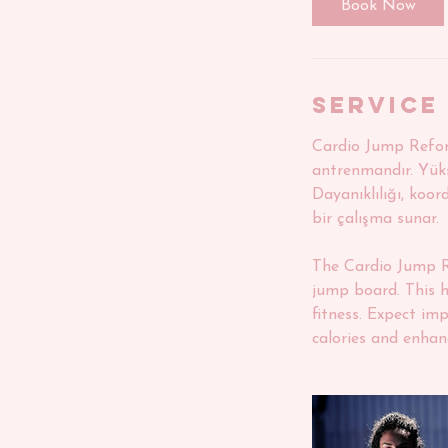
Book Now
Service
Cardio Jump Reform
antrenmandır. Yükse
Dayanıklılığı, koor
bir çalışma sunar.
The Cardio Jump Re
jump board. This h
fitness. Expect im
calories and enhan