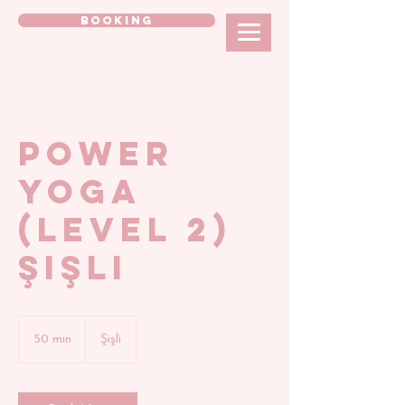
BOOKING
POWER
YOGA
(Level 2)
Şişli
50 min
5
Şişli
0
m
i