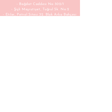
- Bağdat Caddesi No:302/1
- Şişli Meşrutiyet, Tuğrul Sk. No:2
- Etiler, Petrol Sitesi 32. Blok Arka Bahçesi
Email
hello@pilatesocialclub.com
Connect
pilatesocialclubtr