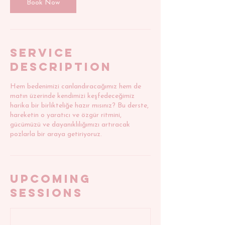
n
Book Now
Service
Description
Hem bedenimizi canlandıracağımız hem de
matın üzerinde kendimizi keşfedeceğimiz
harika bir birlikteliğe hazır mısınız? Bu derste,
hareketin o yaratıcı ve özgür ritmini,
gücümüzü ve dayanıklılığımızı artıracak
pozlarla bir araya getiriyoruz.
Upcoming
Sessions