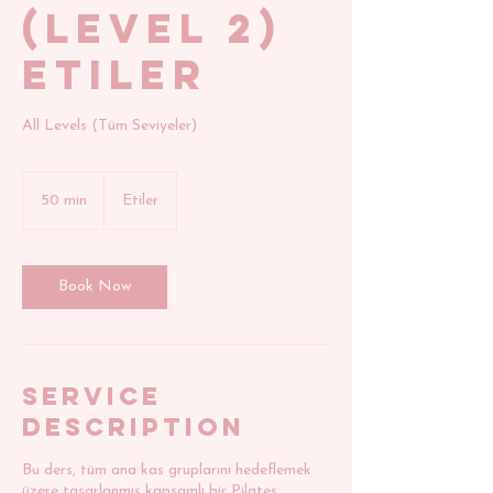
(Level 2)
Etiler
All Levels (Tüm Seviyeler)
50 min
5
Etiler
0
m
i
n
Book Now
Service
Description
Bu ders, tüm ana kas gruplarını hedeflemek
üzere tasarlanmış kapsamlı bir Pilates